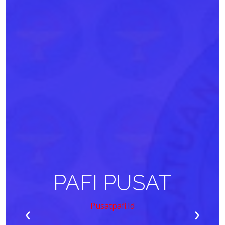
PAFI PUSAT
‹
›
Pusatpafi.id